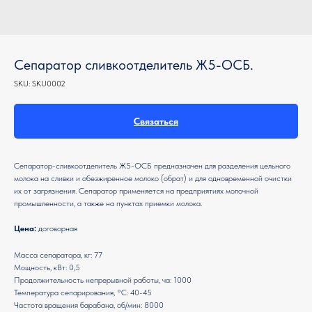
Сепаратор сливкоотделитель Ж5-ОСБ.
SKU:
SKU0002
Связаться
Сепаратор-сливкоотделитель Ж5-ОСБ предназначен для разделения цельного
молока на сливки и обезжиренное молоко (обрат) и для одновременной очистки
их от загрязнения. Сепаратор применяется на предприятиях молочной
промышленности, а также на пунктах приемки молока.
Цена:
договорная
Масса сепаратора, кг: 77
Мощность, кВт: 0,5
Продолжительность непрерывной работы, ча: 1000
Температура сепарирования, °С: 40-45
Частота вращения барабана, об/мин: 8000