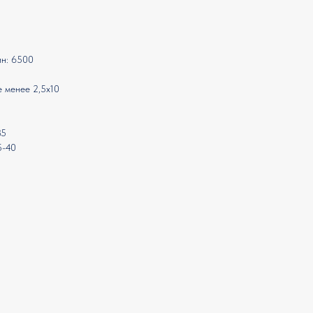
ин: 6500
е менее 2,5х10
85
5-40