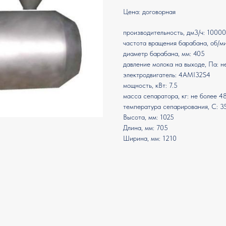
Цена: договорная
производительность, дм3/ч: 10000
частота вращения барабана, об/м
диаметр барабана, мм: 405
давление молока на выходе, Па: н
электродвигатель: 4АМI32S4
мощность, кВт: 7.5
масса сепаратора, кг: не более 4
температура сепарирования, С: 3
Высота, мм: 1025
Длина, мм: 705
Ширина, мм: 1210