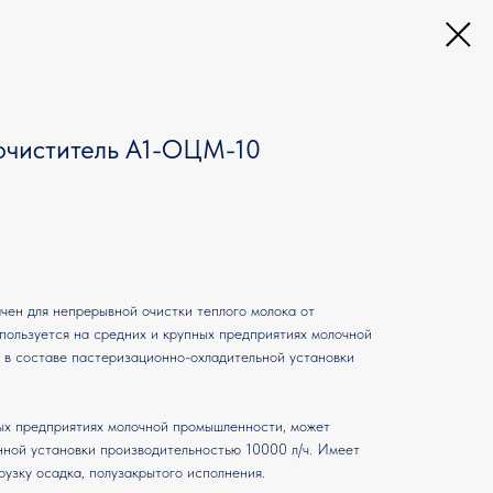
очиститель А1-ОЦМ-10
ен для непрерывной очистки теплого молока от
спользуется на средних и крупных предприятиях молочной
в составе пастеризационно-охладительной установки
ых предприятиях молочной промышленности, может
нной установки производительностью 10000 л/ч. Имеет
узку осадка, полузакрытого исполнения.