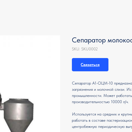
Сепаратор молоко
SKU:
SKU0002
Связаться
Сепаратор А1-ОЦМ-10 предназнач
загрязнения и молочной слизи. И
промышленности. Может работать 
производительностью 10000 л/ч.
Используется на средних и крупн
работать в составе пастеризацио
центробежную периодическую выгр