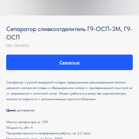
Сепаратор сливкоотделитель Г9-ОСП-3М, Г9-
ОСП
SKU:
SKU0002
Связаться
Сепаратор с ручной выгрузкой осадка, предназначен для разделения теплого
цельного молока на сливки и обезжиренное молоко с одновременной очисткой их
от загрязнений и молочной слизи. Может работать в качестве нормализатора
молока по жирности с дополнительным приспособлением
Цена:
договорная
Масса сепаратора, кг: 395
Мощность, кВт: 4
Продолжительность непрерывной работы, ча: 2,5 часа
Производительность, дм3/час: 3000