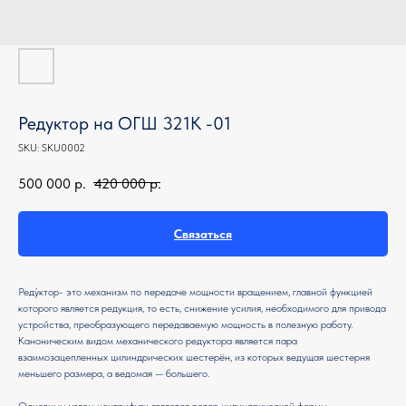
Редуктор на ОГШ 321К -01
SKU:
SKU0002
500 000
р.
420 000
р.
Связаться
Реду́ктор- это механизм по передаче мощности вращением, главной функцией
которого является редукция, то есть, снижение усилия, необходимого для привода
устройства, преобразующего передаваемую мощность в полезную работу.
Каноническим видом механического редуктора является пара
взаимозацепленных цилиндрических шестерён, из которых ведущая шестерня
меньшего размера, а ведомая — большего.
Основным узлом центрифуги является ротор цилиндрической формы,